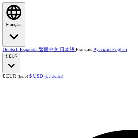
Français
Deutsch
Española
繁體中文
日本語
Français
Русский
English
€
EUR
€
EUR
$
USD
(Euro)
(US Dollar)