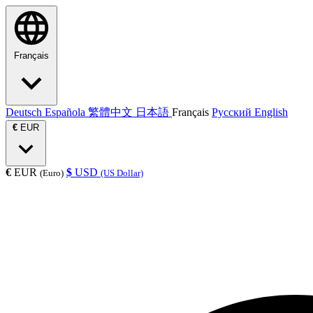
Français
Deutsch
Española
繁體中文
日本語
Français
Русский
English
€
EUR
€
EUR
$
USD
(Euro)
(US Dollar)