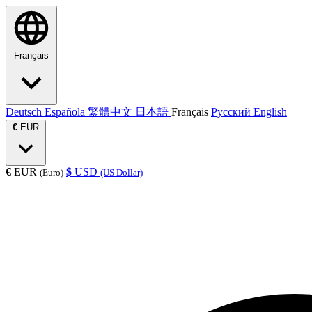
Français
Deutsch
Española
繁體中文
日本語
Français
Русский
English
€
EUR
€
EUR
$
USD
(Euro)
(US Dollar)