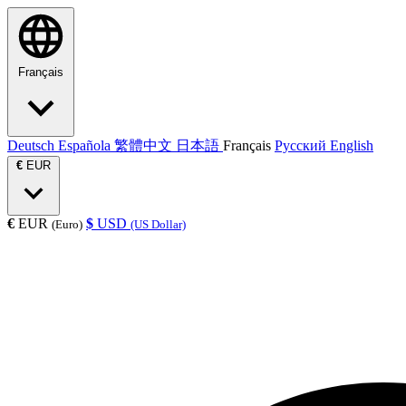
Français
Deutsch
Española
繁體中文
日本語
Français
Русский
English
€
EUR
€
EUR
$
USD
(Euro)
(US Dollar)