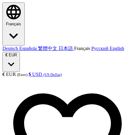
Français
Deutsch
Española
繁體中文
日本語
Français
Русский
English
€
EUR
€
EUR
$
USD
(Euro)
(US Dollar)