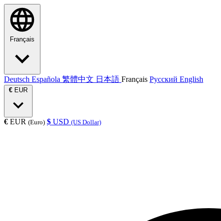
Français
Deutsch
Española
繁體中文
日本語
Français
Русский
English
€
EUR
€
EUR
$
USD
(Euro)
(US Dollar)