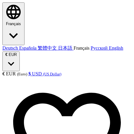
Français
Deutsch
Española
繁體中文
日本語
Français
Русский
English
€
EUR
€
EUR
$
USD
(Euro)
(US Dollar)