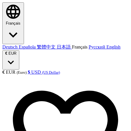
Français
Deutsch
Española
繁體中文
日本語
Français
Русский
English
€
EUR
€
EUR
$
USD
(Euro)
(US Dollar)