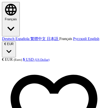
Français
Deutsch
Española
繁體中文
日本語
Français
Русский
English
€
EUR
€
EUR
$
USD
(Euro)
(US Dollar)