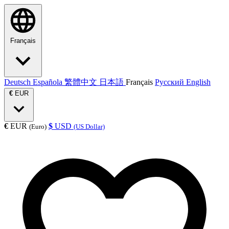
Français
Deutsch
Española
繁體中文
日本語
Français
Русский
English
€
EUR
€
EUR
$
USD
(Euro)
(US Dollar)