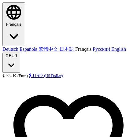
Français
Deutsch
Española
繁體中文
日本語
Français
Русский
English
€
EUR
€
EUR
$
USD
(Euro)
(US Dollar)