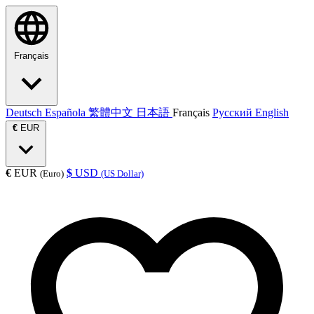
Français
Deutsch
Española
繁體中文
日本語
Français
Русский
English
€
EUR
€
EUR
$
USD
(Euro)
(US Dollar)