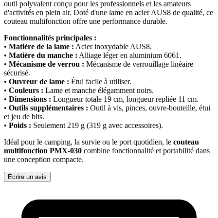
outil polyvalent conçu pour les professionnels et les amateurs
d'activités en plein air. Doté d'une lame en acier AUS8 de qualité, ce
couteau multifonction offre une performance durable.
Fonctionnalités principales :
•
Matière de la lame :
Acier inoxydable AUS8.
•
Matière du manche :
Alliage léger en aluminium 6061.
•
Mécanisme de verrou :
Mécanisme de verrouillage linéaire
sécurisé.
•
Ouvreur de lame :
Étui facile à utiliser.
•
Couleurs :
Lame et manche élégamment noirs.
•
Dimensions :
Longueur totale 19 cm, longueur repliée 11 cm.
•
Outils supplémentaires :
Outil à vis, pinces, ouvre-bouteille, étui
et jeu de bits.
•
Poids :
Seulement 219 g (319 g avec accessoires).
Idéal pour le camping, la survie ou le port quotidien, le
couteau
multifonction PMX-030
combine fonctionnalité et portabilité dans
une conception compacte.
Écrire un avis