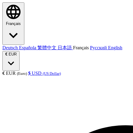
Français
Deutsch
Española
繁體中文
日本語
Français
Русский
English
€
EUR
€
EUR
$
USD
(Euro)
(US Dollar)