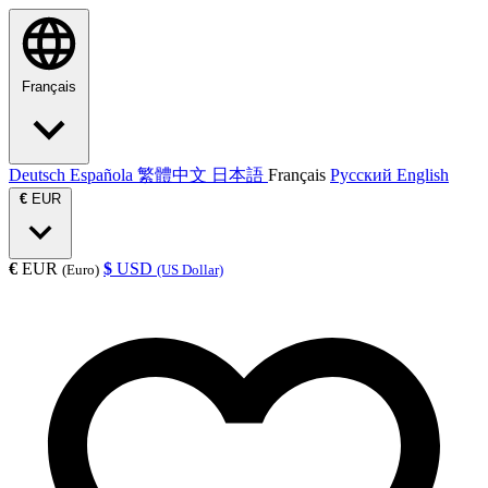
Français
Deutsch
Española
繁體中文
日本語
Français
Русский
English
€
EUR
€
EUR
$
USD
(Euro)
(US Dollar)