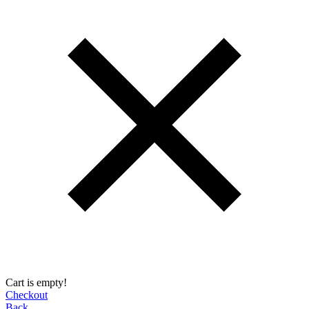
Cart is empty!
Checkout
Back