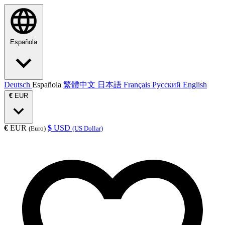
Española
Deutsch
Española
繁體中文
日本語
Français
Русский
English
€
EUR
€
EUR
$
USD
(Euro)
(US Dollar)