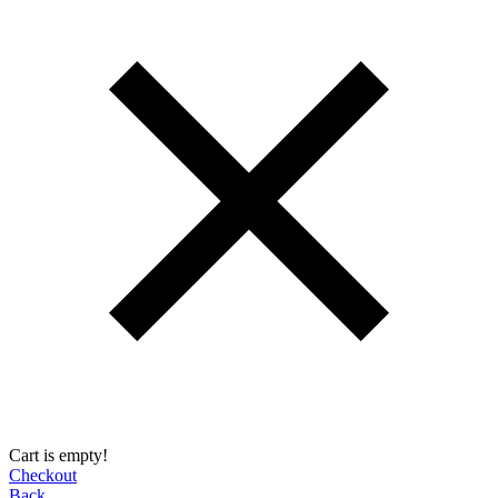
Cart is empty!
Checkout
Back