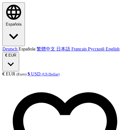
Española
Deutsch
Española
繁體中文
日本語
Français
Русский
English
€
EUR
€
EUR
$
USD
(Euro)
(US Dollar)