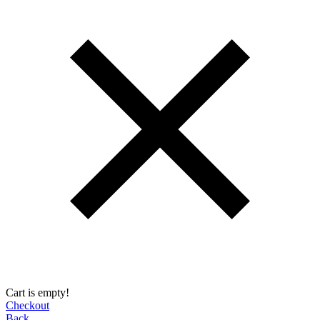
Cart is empty!
Checkout
Back