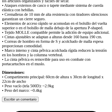
los artículos organizados y fáciles de secar.
• Ataques externos de casco o tapete mediante sistema de cuerda
elástica con hebillas.
• Cremalleras de 10 mm de alta resistencia con tiradores silenciosos
garantizan un cierre seguro.
• Elementos de acceso rápido se acomodan en el bolsillo del vuelta
superior o en el bolsillo de malla debajo de la apertura P-shaped.
• Tejido MOLLE compatible permite la adición de equipo adicional.
• Cintas ajustables se adaptan a alturas desde 160 hasta 190 cm.
• Correas de hombro en forma de S y acolchado de malla espesa
proporcionan comodidad.
• Marco interno y cinta pélvica acolchada rígida reducen la tensión
en los hombros y la columna vertebral.
• La cinta pélvica es removible para uso en combate con
portacartuchos en el muslo.
Dimensiones:
• Compartimento principal: 60cm de altura x 30cm de longitud x
22cm de ancho
• Peso vacío (tela 500D): ~2.9kg
• Peso del marco: ~0.4kg
Escribir un comentario