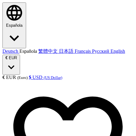
Española
Deutsch
Española
繁體中文
日本語
Français
Русский
English
€
EUR
€
EUR
$
USD
(Euro)
(US Dollar)