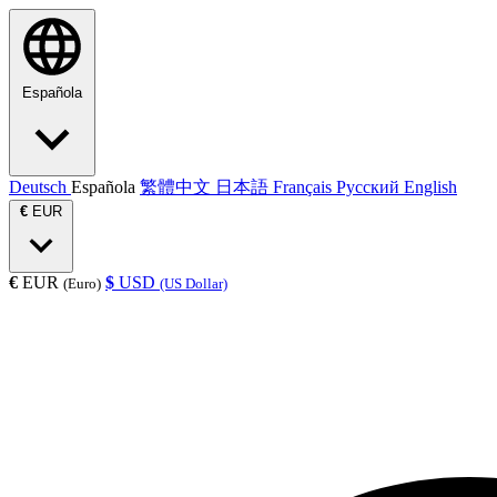
Española
Deutsch
Española
繁體中文
日本語
Français
Русский
English
€
EUR
€
EUR
$
USD
(Euro)
(US Dollar)