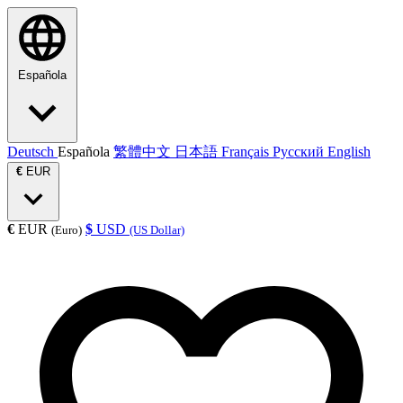
Española
Deutsch
Española
繁體中文
日本語
Français
Русский
English
€
EUR
€
EUR
$
USD
(Euro)
(US Dollar)