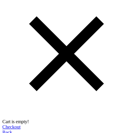
Cart is empty!
Checkout
Back