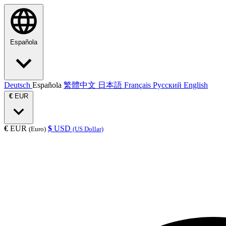
Española
Deutsch
Española
繁體中文
日本語
Français
Русский
English
€
EUR
€
EUR
$
USD
(Euro)
(US Dollar)