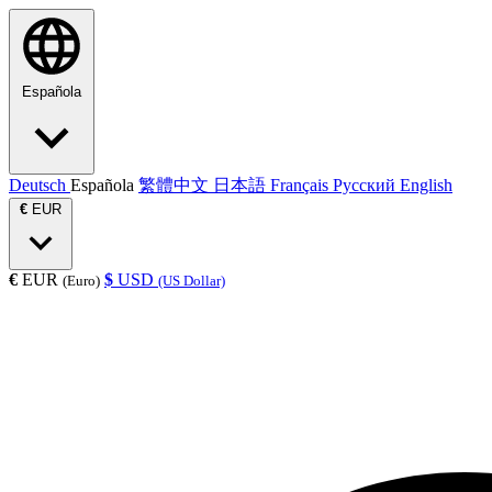
Española
Deutsch
Española
繁體中文
日本語
Français
Русский
English
€
EUR
€
EUR
$
USD
(Euro)
(US Dollar)