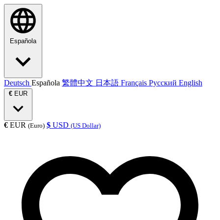
Española
Deutsch
Española
繁體中文
日本語
Français
Русский
English
€
EUR
€
EUR
$
USD
(Euro)
(US Dollar)