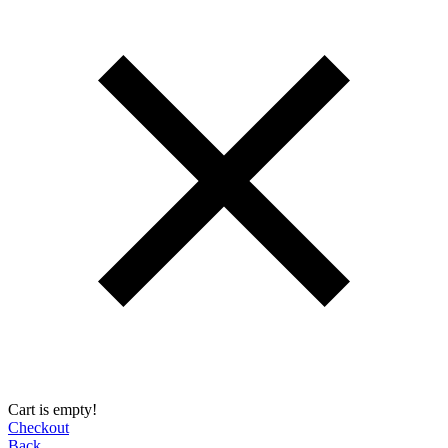
Cart is empty!
Checkout
Back