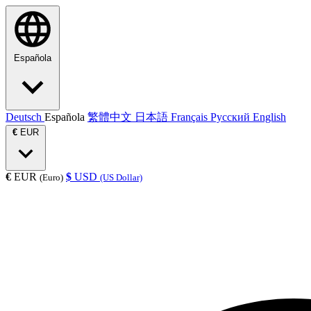
Española
Deutsch
Española
繁體中文
日本語
Français
Русский
English
€
EUR
€
EUR
$
USD
(Euro)
(US Dollar)