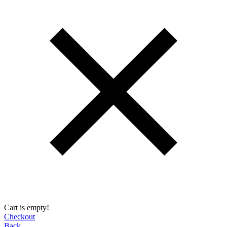
Cart is empty!
Checkout
Back