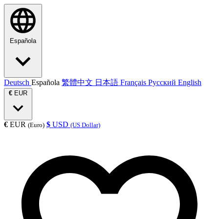
Española
Deutsch
Española
繁體中文
日本語
Français
Русский
English
€
EUR
€
EUR
$
USD
(Euro)
(US Dollar)