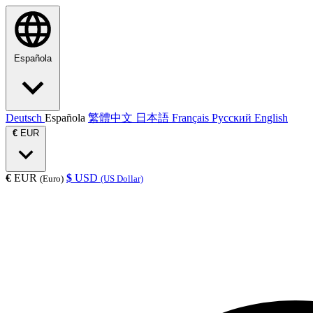
Española
Deutsch
Española
繁體中文
日本語
Français
Русский
English
€
EUR
€
EUR
$
USD
(Euro)
(US Dollar)