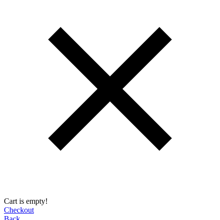
Cart is empty!
Checkout
Back