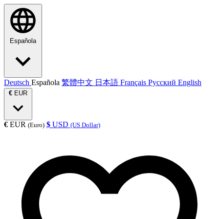
Española
Deutsch
Española
繁體中文
日本語
Français
Русский
English
€
EUR
€
EUR
$
USD
(Euro)
(US Dollar)