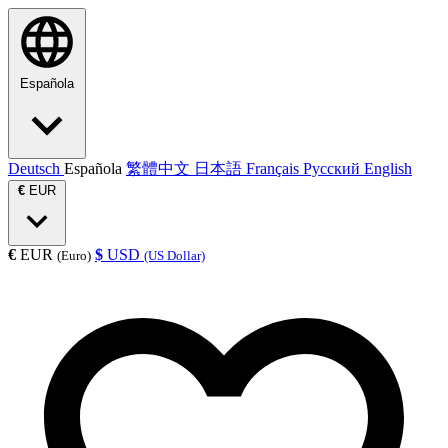
Española
Deutsch
Española
繁體中文
日本語
Français
Русский
English
€
EUR
€
EUR
$
USD
(Euro)
(US Dollar)