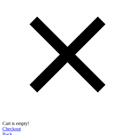
Cart is empty!
Checkout
Back