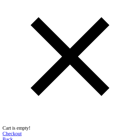
Cart is empty!
Checkout
Back