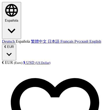
Española
Deutsch
Española
繁體中文
日本語
Français
Русский
English
€
EUR
€
EUR
$
USD
(Euro)
(US Dollar)