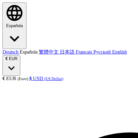
Española
Deutsch
Española
繁體中文
日本語
Français
Русский
English
€
EUR
€
EUR
$
USD
(Euro)
(US Dollar)