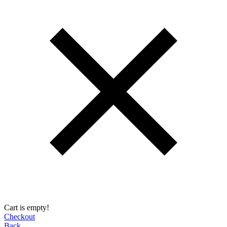
Cart is empty!
Checkout
Back