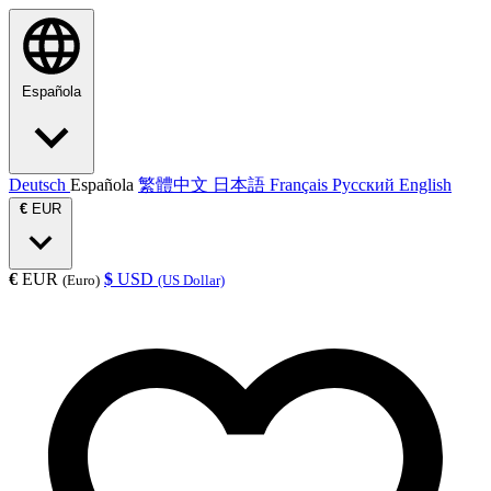
Española
Deutsch
Española
繁體中文
日本語
Français
Русский
English
€
EUR
€
EUR
$
USD
(Euro)
(US Dollar)