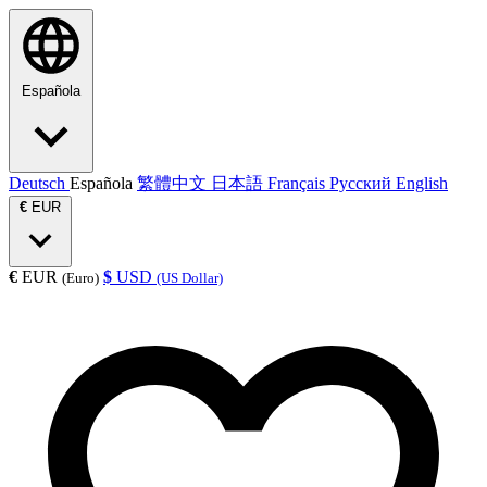
Española
Deutsch
Española
繁體中文
日本語
Français
Русский
English
€
EUR
€
EUR
$
USD
(Euro)
(US Dollar)