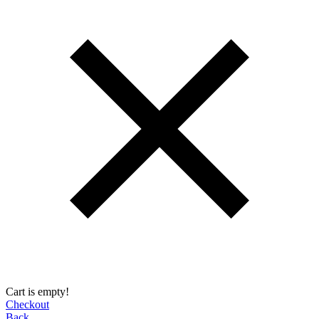
Cart is empty!
Checkout
Back