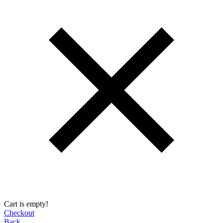
Cart is empty!
Checkout
Back