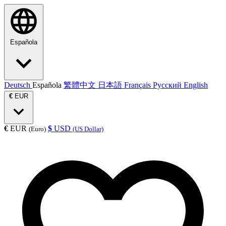
Española
Deutsch
Española
繁體中文
日本語
Français
Русский
English
€
EUR
€
EUR
$
USD
(Euro)
(US Dollar)