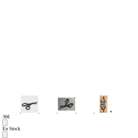
36€
En Stock