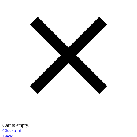
Cart is empty!
Checkout
Back