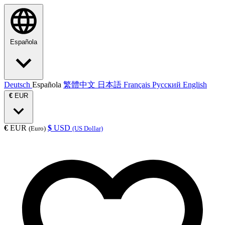
Española
Deutsch
Española
繁體中文
日本語
Français
Русский
English
€
EUR
€
EUR
$
USD
(Euro)
(US Dollar)