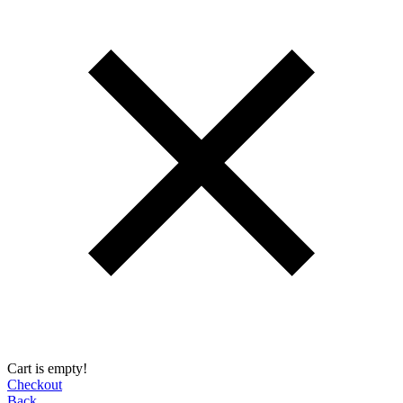
Cart is empty!
Checkout
Back