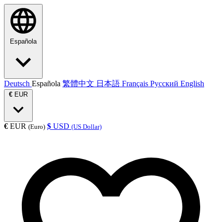
Española
Deutsch
Española
繁體中文
日本語
Français
Русский
English
€
EUR
€
EUR
$
USD
(Euro)
(US Dollar)