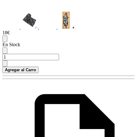
18€
En Stock
Agregar al Carro