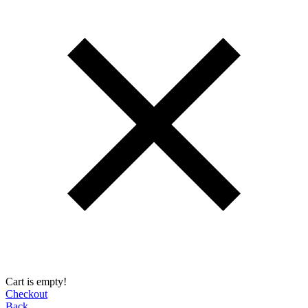
Cart is empty!
Checkout
Back