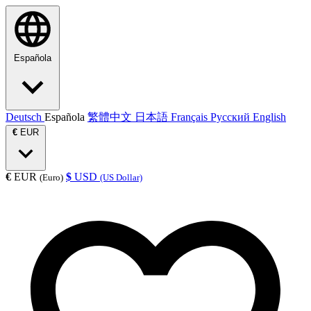
Española
Deutsch
Española
繁體中文
日本語
Français
Русский
English
€
EUR
€
EUR
$
USD
(Euro)
(US Dollar)