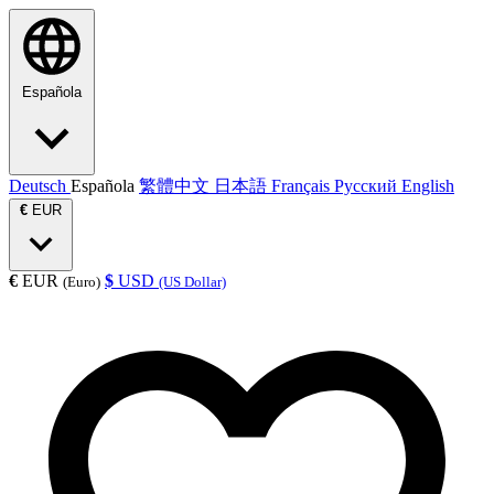
Española
Deutsch
Española
繁體中文
日本語
Français
Русский
English
€
EUR
€
EUR
$
USD
(Euro)
(US Dollar)