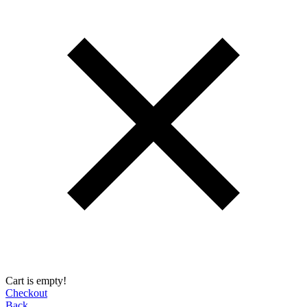
Cart is empty!
Checkout
Back