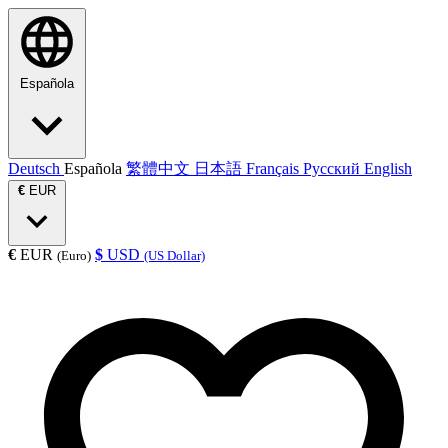
Española
Deutsch
Española
繁體中文
日本語
Français
Русский
English
€
EUR
€
EUR
$
USD
(Euro)
(US Dollar)