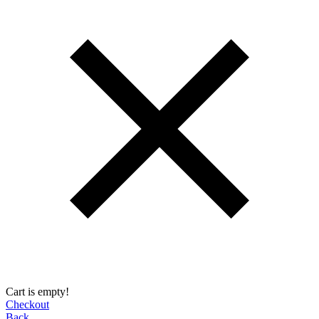
Cart is empty!
Checkout
Back