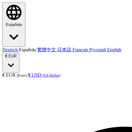
Española
Deutsch
Española
繁體中文
日本語
Français
Русский
English
€
EUR
€
EUR
$
USD
(Euro)
(US Dollar)