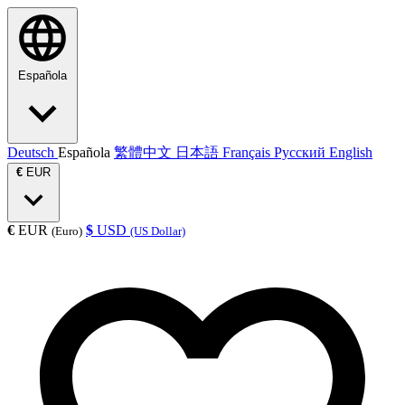
Española
Deutsch
Española
繁體中文
日本語
Français
Русский
English
€
EUR
€
EUR
$
USD
(Euro)
(US Dollar)