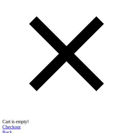
Cart is empty!
Checkout
Back