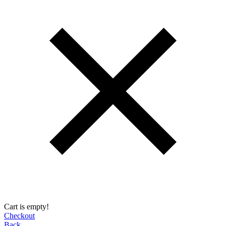
Cart is empty!
Checkout
Back