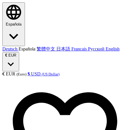
Española
Deutsch
Española
繁體中文
日本語
Français
Русский
English
€
EUR
€
EUR
$
USD
(Euro)
(US Dollar)