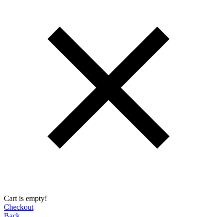
Cart is empty!
Checkout
Back