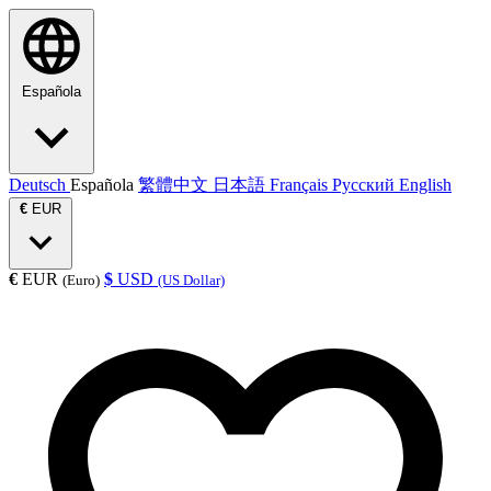
Española
Deutsch
Española
繁體中文
日本語
Français
Русский
English
€
EUR
€
EUR
$
USD
(Euro)
(US Dollar)