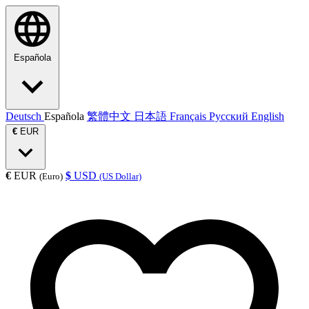
Española
Deutsch
Española
繁體中文
日本語
Français
Русский
English
€
EUR
€
EUR
$
USD
(Euro)
(US Dollar)