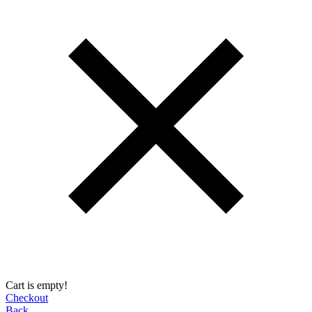
Cart is empty!
Checkout
Back