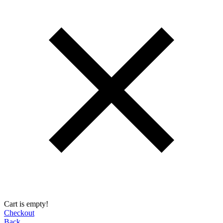
Cart is empty!
Checkout
Back