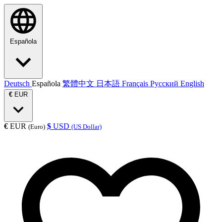
Española
Deutsch
Española
繁體中文
日本語
Français
Русский
English
€
EUR
€
EUR
$
USD
(Euro)
(US Dollar)