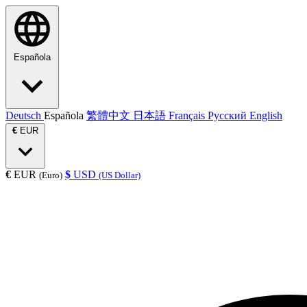
Española
Deutsch
Española
繁體中文
日本語
Français
Русский
English
€
EUR
€
EUR
$
USD
(Euro)
(US Dollar)