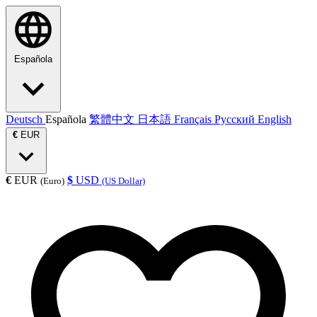
Española
Deutsch
Española
繁體中文
日本語
Français
Русский
English
€
EUR
€
EUR
$
USD
(Euro)
(US Dollar)