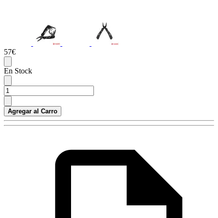
57€
En Stock
Agregar al Carro