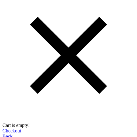
Cart is empty!
Checkout
Back