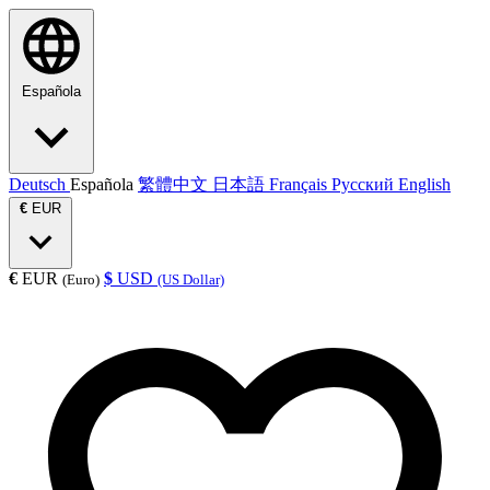
Española
Deutsch
Española
繁體中文
日本語
Français
Русский
English
€
EUR
€
EUR
$
USD
(Euro)
(US Dollar)