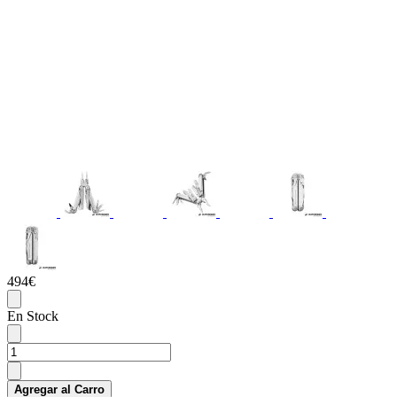
494€
En Stock
Agregar al Carro