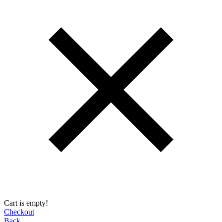
Cart is empty!
Checkout
Back