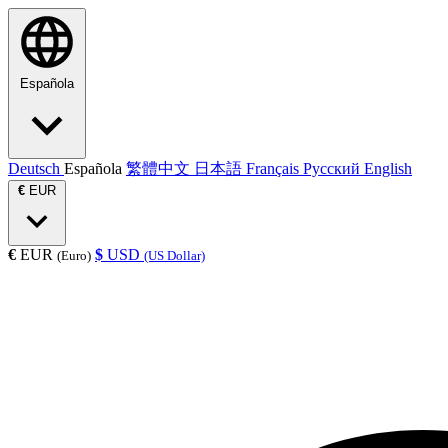
Española
Deutsch
Española
繁體中文
日本語
Français
Русский
English
€
EUR
€
EUR
$
USD
(Euro)
(US Dollar)