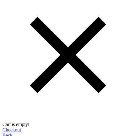
Cart is empty!
Checkout
Back