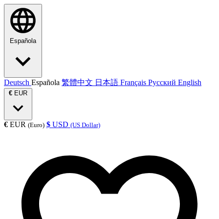
Española
Deutsch
Española
繁體中文
日本語
Français
Русский
English
€
EUR
€
EUR
$
USD
(Euro)
(US Dollar)