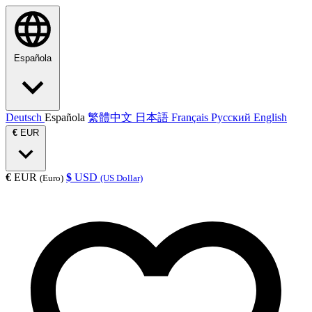
Española
Deutsch
Española
繁體中文
日本語
Français
Русский
English
€
EUR
€
EUR
$
USD
(Euro)
(US Dollar)