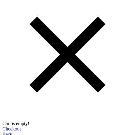
Cart is empty!
Checkout
Back