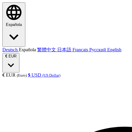
Española
Deutsch
Española
繁體中文
日本語
Français
Русский
English
€
EUR
€
EUR
$
USD
(Euro)
(US Dollar)